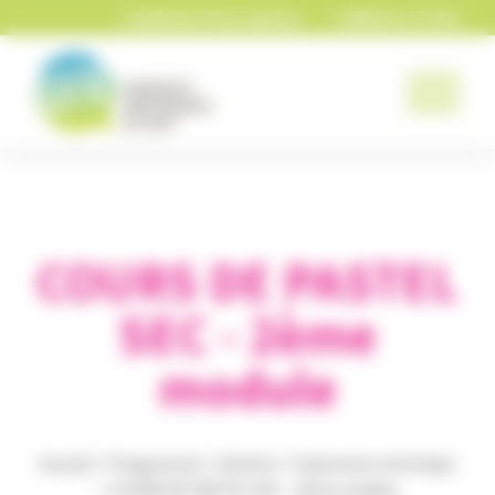
Panneau de gestion des cookies
Bulletin d'inscription
Adhérer à l'UIV
COURS DE PASTEL
SEC - 2ème
module
Accueil
>
Programme
>
Ateliers
>
Expression artistique
>
COURS DE PASTEL SEC - 2ème module