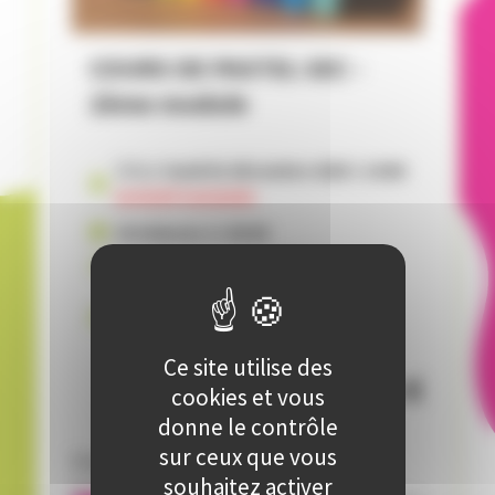
COURS DE PASTEL SEC -
2ème module
Début
lundi 01 décembre 2025
à
14:00
Activité terminée
10 séances
de
02:30
UIV
Animé par
Suzanne BRUNET
Lysia DEVILLARD
Ce site utilise des
80
,
€
00
cookies et vous
donne le contrôle
sur ceux que vous
Disponibilité:
souhaitez activer
Encore 2 places disponibles