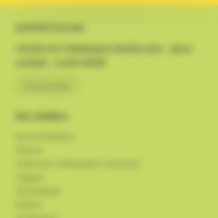
Activité à la une
COURS DE CERAMIQUE MODELAGE - 2ème
module - mardi 16h00
En savoir plus
Nos ateliers
Art et Civilisation
Histoire
Littérature / Philosophie / Economie
Langues
Informatique
Ateliers