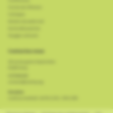
Conférences
Cercles de réflexion
Colloques
Ateliers du week-end
Sortie découvertes
Voyages culturels
Contactez-nous
18 rue du quatre Septembre
03200
Vichy
0470986400
contact@uivichy.org
Horaires
Lundi au vendredi : de 9h à 12h / 14h à 18h