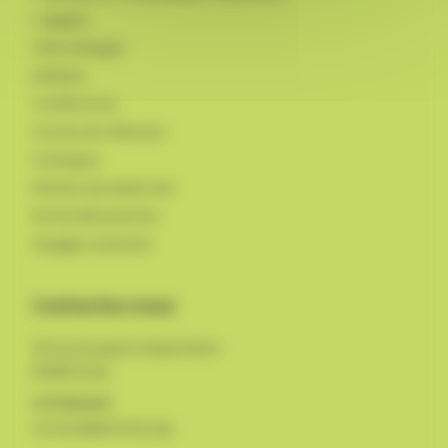
Langues
Informatique
Ateliers
Conférences
Cercles de réflexion
Colloques
Ateliers du week-end
Sortie découvertes
Voyages culturels
Contactez-nous
18 rue du quatre Septembre
03200
Vichy
0470986400
contact@uivichy.org