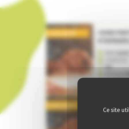
COURS PAR
Code LAN160
D'ESPAGNO
Début
jeudi
1 séance de
UIV
Animé par
M
20
,
00
COURS PART
Code LAN158
Ce site ut
Début
jeudi
1 séance de