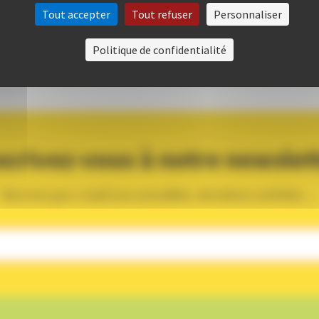
Tout accepter
Tout refuser
Personnaliser
sabelle TIBIER
€
Politique de confidentialité
En savoir plus
scrivez-vous à notre newslet
Recevez par e-mail nos actualités, dernières activités, ...