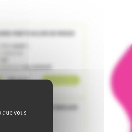
URS PARTICULIER DE RUSSE
Début
jeudi
à
:
1 séance de
UIV
Animé par
Iryna MIGNON
20
,
€
00
En savoir plus
URS PARTICULIER D'ANGLAIS
ux que vous
Début
jeudi
à
:
1 séance de