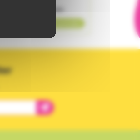
UIV
Animé par
Mélusine LORENZI
20
,
€
00
En savoir plus
ter