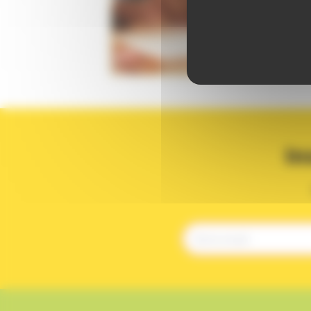
UIV
Animé par
I
20
,
00
In