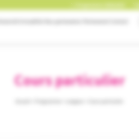
Programme 2026/2027
B
niversité
Actualités
Nos partenaires
Partenariat
Contact
Cours particulier
Accueil
>
Programme
>
Langues
>
Cours particulier