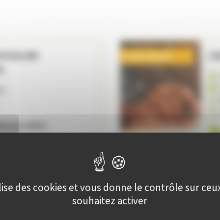
TICULIER
CO
Code LAN159
L
à
:
ariana LOPEZ
€
En savoir plus
ICULIER D'ANGLAIS
CO
Code LAN157
ilise des cookies et vous donne le contrôle sur ce
souhaitez activer
à
: