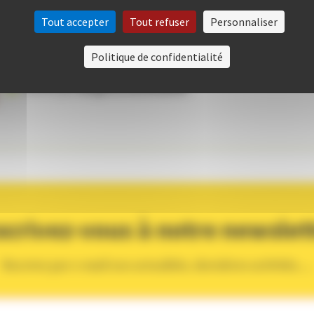
Activité terminée
Tout accepter
Tout refuser
Personnaliser
10 séances
de
01:30
Politique de confidentialité
UIV
Animé par
Brigitte ROUSSEAU
scrivez-vous à notre newslet
Recevez par e-mail nos actualités, dernières activités, ...