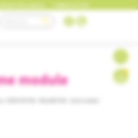
ulletin d'inscription
Adhérer à l'UIV
0
eme module
on
>
MEDITATION - RELAXATION - 2eme module