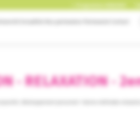
Programme 2026/2027
B
niversité
Actualités
Nos partenaires
Partenariat
Contact
N - RELAXATION - 2
orporelle : développement personnel
>
Autres méthodes relaxati