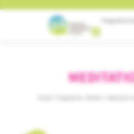
Panneau de gestion des cookies
Programme
U
MEDITATIO
Accueil
>
Programme
>
Ateliers
>
Expression c