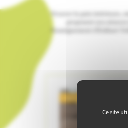
Trouver la paix intérieure, m
proposent nos séances 
l’enseignement d’Eckhart To
Code ATE196
Ce site ut