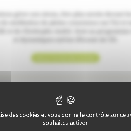
ieux gérer son stress, être plus serein devant l
de méditation de pleine conscience sur l’ici et 
llé et de Christophe André. Sont au programme 
et dynamiques suivies d’écoute de CD.
Retour à la liste des activités
MEDITATION - RELAXATION - 2eme
module
ilise des cookies et vous donne le contrôle sur ce
souhaitez activer
Début
vendredi 06 décembre 2024
à
18:30