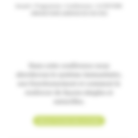
Accueil
>
Programme
>
Conférences
>
LE SYSTEME
IMMUNITAIRE GARDIEN DE VOS VIES
Dans cette conférence nous
aborderons le système immunitaire,
son fonctionnement et comment le
renforcer de façons simples et
naturelles.
Retour à la liste des activités