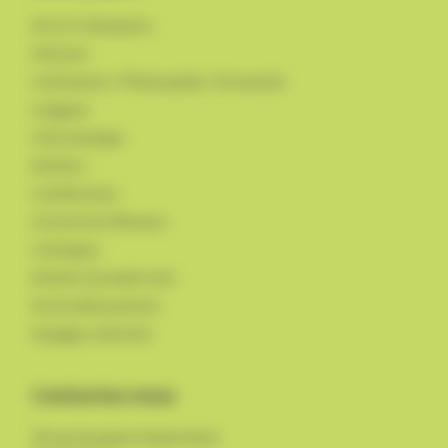
Art et Civilisation
Histoire
Littérature / Philosophie / Economie
Langues
Informatique
Ateliers
Conférences
Cercles de réflexion
Colloques
Ateliers du week-end
Sortie découvertes
Voyages culturels
Contactez-nous
18 rue du quatre Septembre