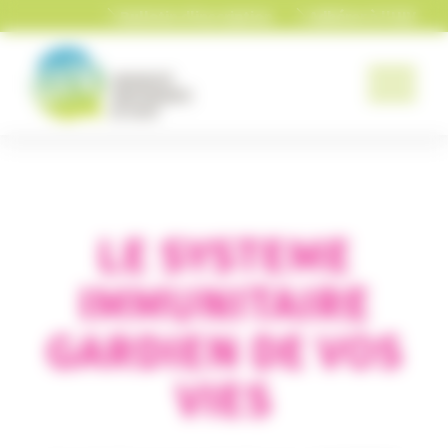
Panneau de gestion des cookies
Bulletin d'inscription
Adhérer à l'UIV
LE SYSTEME
IMMUNITAIRE
GARDIEN DE VOS
VIES