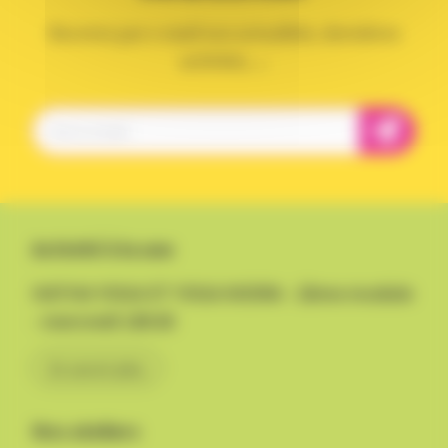
Recevez par e-mail nos actualités, dernières
activités, ...
Activité à la une
HATHA YOGA ET YOGA NIDRA - 2ème module
- mercredi 18h30
En savoir plus
Nos ateliers