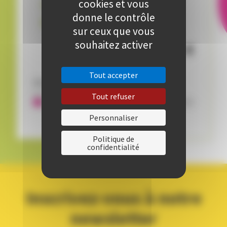
cookies et vous
UIV
donne le contrôle
Animé par
Franck PETIT
sur ceux que vous
souhaitez activer
5
,
€
00
Tout accepter
Disponibilité:
Encore 47 places disponibles
Tout refuser
Personnaliser
Politique de
confidentialité
Inscrivez-vous à notre
newsletter