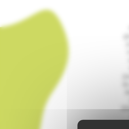
g
j
je
de
B
XVè
XI