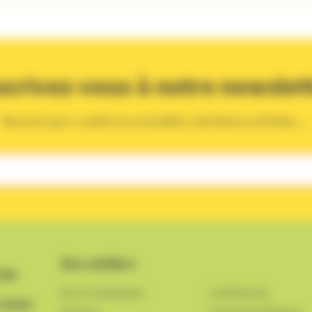
scrivez-vous à notre newslet
Recevez par e-mail nos actualités, dernières activités, ...
Nos ateliers
une
Art et Civilisation
Conférences
 DANS