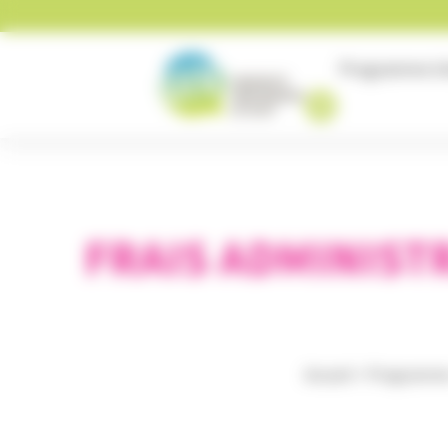
Panneau de gestion des cookies
Programme
U
FRAIS ADMINIST
Accueil
>
Programm