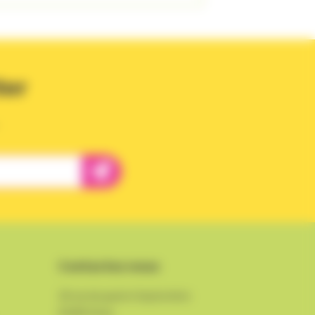
ter
Contactez-nous
18 rue du quatre Septembre
03200
Vichy