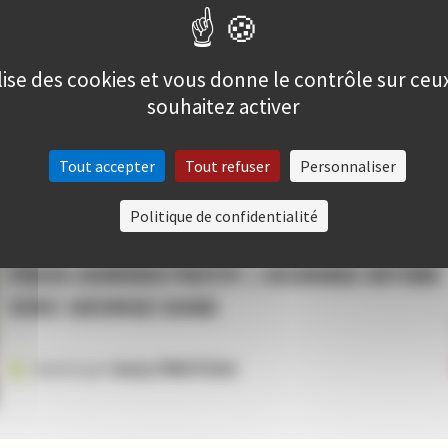
1849.
Le programme complet est disponible
ici
ilise des cookies et vous donne le contrôle sur ce
souhaitez activer
Retour à la liste des activités
Tout accepter
Tout refuser
Personnaliser
Politique de confidentialité
FRAIS ADMINISTRATIF / JOURNEE INTIME
AVEC GEORGE SAND
Animé par
Andy PINOTEAU