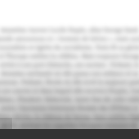
Amantine Aurore Lucile Dupin, alias George Sand
rande amoureuse et « homme de lettres », mais aus
ournaliste et égérie du socialisme. Paris fit sa gloi
et l’Europe entière la célébra. Mais toujours Georg
revint à son port d’attache, ses racines : Nohant, l
domaine enchanté où elle passa son enfance et sa
unesse. Nohant, l’écrin où elle écrit la majeure par
 son oeuvre et dans lequel elle recevra Chopin, Lis
alzac, Flaubert, Delacroix. Autre lien de cette vall
noire, l’ancienne forteresse féodale des XIVème et
me siècles, le château de Sarzay. Sans oublier l’ég
de Vic abritant les superbes fresques romanes du
Ième siècle qui furent sauvées grâce à George Sand