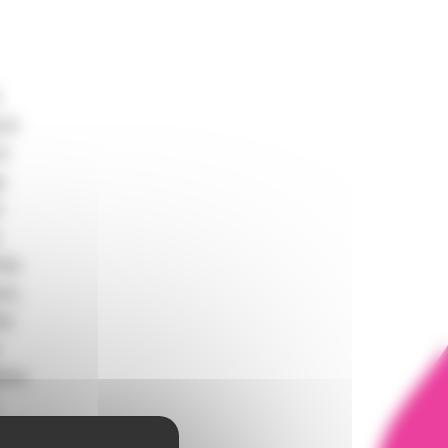
,
si
re
e
e
tie
zt,
ée
lise
 en