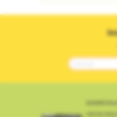
In
Activité à la 
HATHA YOGA