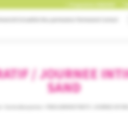
Programme 2026/2027
B
niversité
Actualités
Nos partenaires
Partenariat
Contact
RATIF / JOURNEE INT
SAND
e
>
Sortie découvertes
>
FRAIS ADMINISTRATIF / JOURNEE INTIM