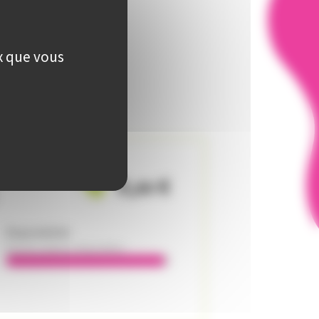
ux que vous
5
,
€
00
Disponibilité:
Encore 1 places disponibles