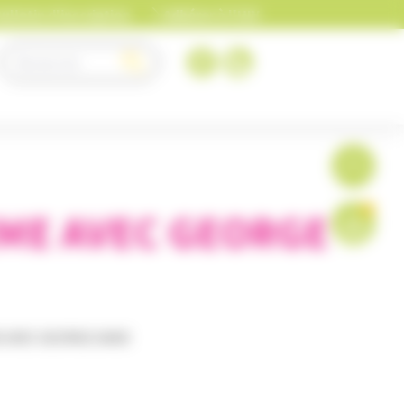
ulletin d'inscription
Adhérer à l'UIV
0
IME AVEC GEORGE
E AVEC GEORGE SAND