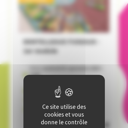
DENTELLEAUX FUSEAUX -
1er module
Début
vendredi 05 septembre 2025
à
14:00
Activité terminée
10 séances
de
01:30
UIV
Ce site utilise des
Animé par
Georgette PREVAUTAT
cookies et vous
donne le contrôle
40
,
€
00