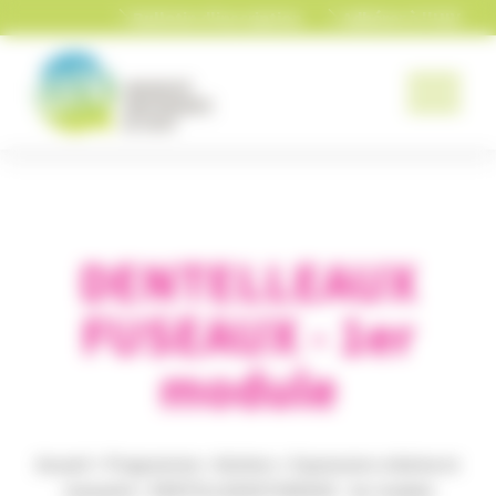
Panneau de gestion des cookies
Bulletin d'inscription
Adhérer à l'UIV
DENTELLEAUX
FUSEAUX - 1er
module
Accueil
>
Programme
>
Ateliers
>
Expression créative et
manuelle
>
DENTELLEAUX FUSEAUX - 1er module