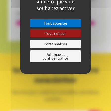
sur ceux que vous
souhaitez activer
Disponibilité:
Encore 0 places disponibles
Tout accepter
Tout refuser
Personnaliser
Politique de
confidentialité
Inscrivez-vous à notre
newsletter
Recevez par e-mail nos actualités, dernières
activités, ...