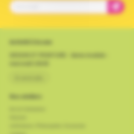
Activité à la une
DESSIN ET PEINTURE - 3eme module -
mercredi 15h45
En savoir plus
Nos ateliers
Art et Civilisation
Histoire
Littérature / Philosophie / Economie