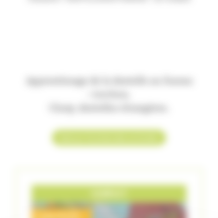
Apprentissage de la dentelle au fuseau
: torchon,
Cluny, dentelles étrangères.
Retour à la liste des activités
COMPLET
Code ATE257