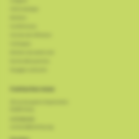
Langues
Informatique
Ateliers
Conférences
Cercles de réflexion
Colloques
Ateliers du week-end
Sortie découvertes
Voyages culturels
Contactez-nous
18 rue du quatre Septembre
03200
Vichy
0470986400
contact@uivichy.org