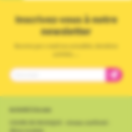
Inscrivez-vous à notre
newsletter
Recevez par e-mail nos actualités, dernières
activités, ...
Activité à la une
COURS DE MUSIQUE - niveau confirmé -
4ème module