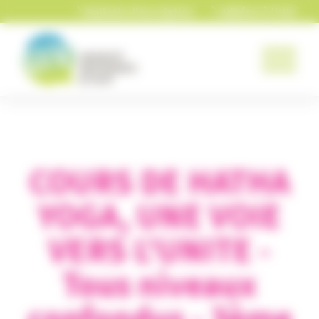
Panneau de gestion des cookies
Bulletin d'inscription
Adhérer à l'UIV
COURS DE HATHA
YOGA, UNE VOIE
VERS L'UNITE -
Tous niveaux
confondus - 3ème