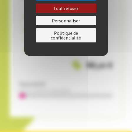
Tout refuser
Début
mercredi 11 mars 2026
à
10:45
Personnaliser
Activité terminée
10 séances
de
01:30
Politique de
confidentialité
UIV
Animé par
Célia MOUETRON
90
,
€
00
Disponibilité:
Encore 14 places disponibles