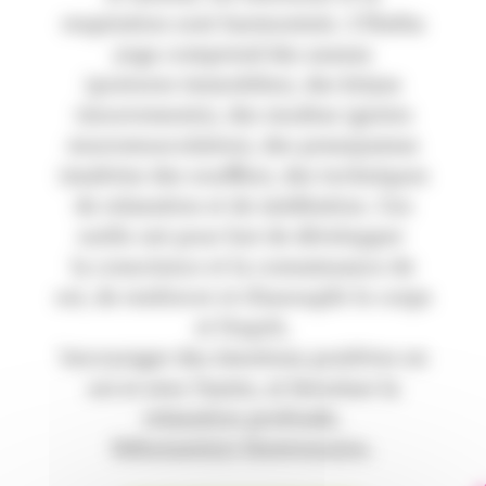
respiration sont harmonisés. L’Hatha
yoga comprend des asanas
(postures immobiles), des kriyas
(mouvements), des mudras (gestes
neuromusculaires), des pranayamas
(maîtrise des souffles), des techniques
de relaxation et de méditation. Ces
outils ont pour but de développer
la conscience et la connaissance de
soi, de renforcer et d’assouplir le corps
et l’esprit,
’encourager des émotions positives en
soi et avec l’autre, et favoriser la
relaxation profonde.
Débutant(e)s bienvenu(e)s.