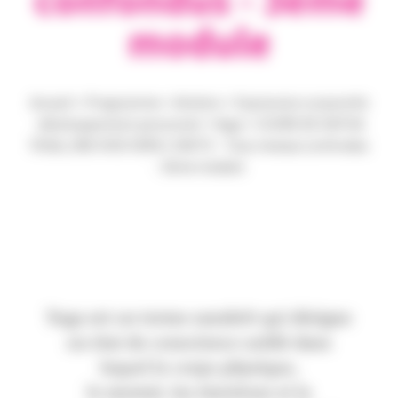
module
Accueil
>
Programme
>
Ateliers
>
Expression corporelle
: développement personnel
>
Yoga
>
COURS DE HATHA
YOGA, UNE VOIE VERS L'UNITE - Tous niveaux confondus
- 3ème module
Yoga est un terme sanskrit qui désigne
un état de conscience unifié dans
lequel le corps physique,
le mental, les émotions et la