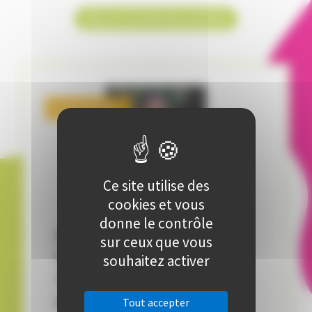
Retour à la liste des activités
Code ATE144
Ce site utilise des
cookies et vous
donne le contrôle
COURS DE HATHA YOGA,
sur ceux que vous
UNE VOIE VERS L'UNITE -
souhaitez activer
Tous niveaux confondus -
3ème module
Tout accepter