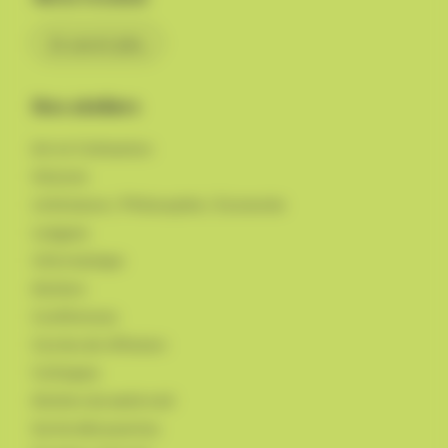
En savoir plus
Nos ateliers
Art et Civilisation
Histoire
Littérature / Philosophie / Economie
Langues
Informatique
Ateliers
Conférences
Cercles de réflexion
Colloques
Ateliers du week-end
Sortie découvertes