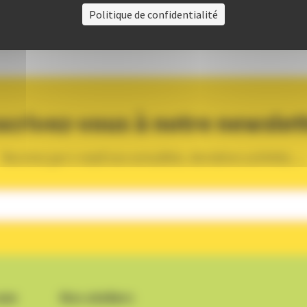
Politique de confidentialité
scrivez-vous à notre newslet
Recevez par e-mail nos actualités, dernières activités, ...
une
Nos ateliers