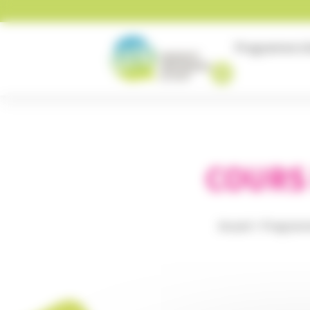
Panneau de gestion des cookies
Programme
U
COURS 
Accueil
>
Program