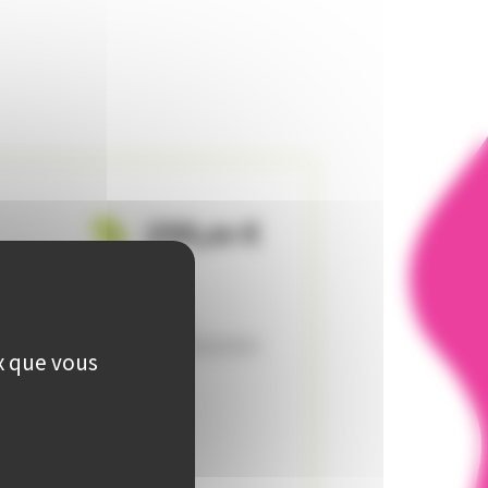
150
,
€
00
Disponibilité:
Encore 3 places disponibles
ux que vous