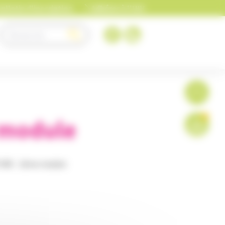
ulletin d'inscription
Adhérer à l'UIV
0
 module
RE - 2ème module