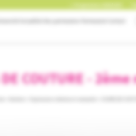
Programme 2026/2027
B
niversité
Actualités
Nos partenaires
Partenariat
Contact
DE COUTURE - 2ème
me
>
Ateliers
>
Expression créative et manuelle
>
COURS DE COUTU