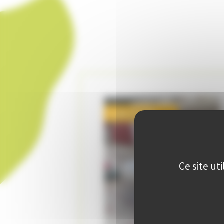
Code ATE262
Ce site ut