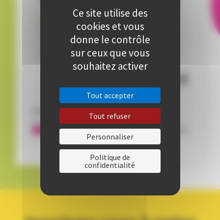
Activité terminée
Ce site utilise des
1 séance
de
04:00
cookies et vous
UIV
donne le contrôle
sur ceux que vous
Animé par
Linda TERCHAG
souhaitez activer
5
,
€
00
Tout accepter
Disponibilité:
Tout refuser
Encore 11 places disponibles
Personnaliser
Politique de
confidentialité